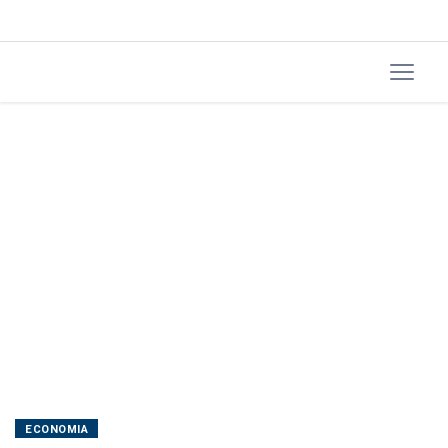
PIS/Cofins
ECONOMIA