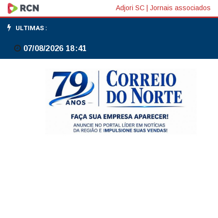
Receita
Adjori SC
|
Jornais associados
identifica
ULTIMAS :
divergências
07/08/2026 18:41
de
R$
44
bi
em
créditos
de