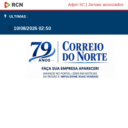
Justiça
Adjori SC
|
Jornais associados
proíbe
ULTIMAS :
venda
10/08/2026 02:50
da
fatia
da
Oi
na
V.Tal
por