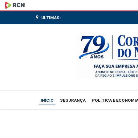
Alcolumbre
pauta
ULTIMAS :
PEC
dos
agentes
de
saúde
para
INÍCIO
SEGURANÇA
POLÍTICA E ECONOMI
terça;
ala