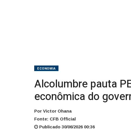
econômica
do
governo
vê
bomba
fiscal
ECONOMIA
Alcolumbre pauta PE
econômica do govern
Por Victor Ohana
Fonte: CFB Official
Publicado 30/06/2026 00:36