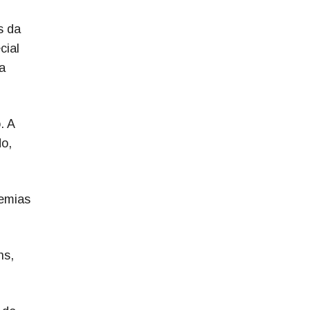
s da
cial
a
. A
o,
demias
ns,