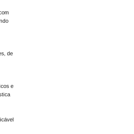
 com
endo
es, de
icos e
stica
icável