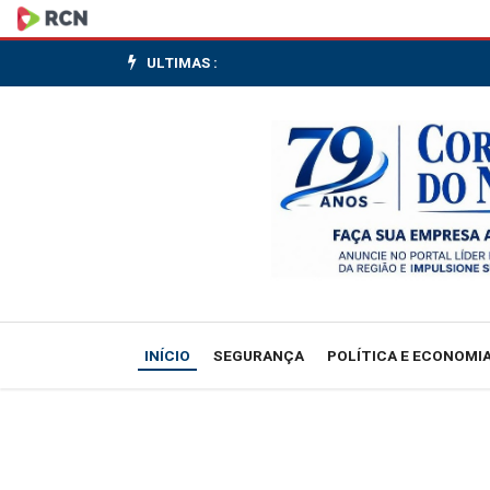
Autoridade
Nuclear
ULTIMAS :
revisa
10
normas
estratégicas
e
elabora
INÍCIO
SEGURANÇA
POLÍTICA E ECONOMI
9
novas