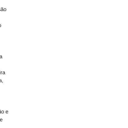
são
o
a
ira
a,
ão e
de