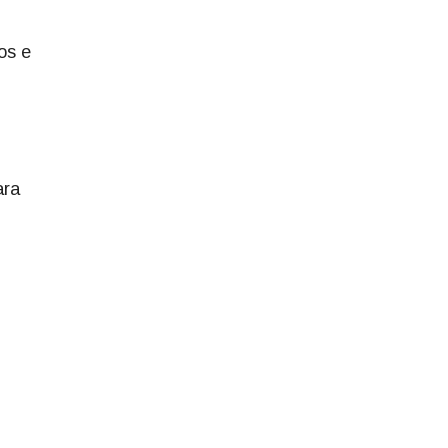
os e
ara