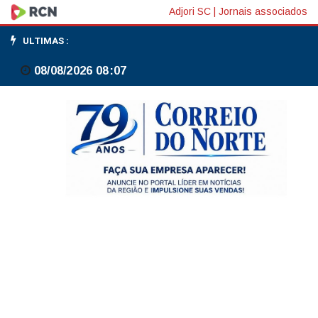
BNDES
Adjori SC
|
Jornais associados
aprova
ULTIMAS :
R$
08/08/2026 08:07
43,8
mi
para
nova
unidade
de
carvão