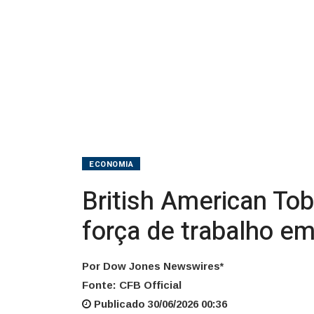
força
de
trabalho
em
2026
ECONOMIA
British American To
força de trabalho e
Por Dow Jones Newswires*
Fonte: CFB Official
Publicado 30/06/2026 00:36