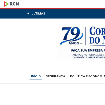
British
American
ULTIMAS :
Tobacco
planeja
cortar
quase
um
quinto
INÍCIO
SEGURANÇA
POLÍTICA E ECONOMI
da
sua