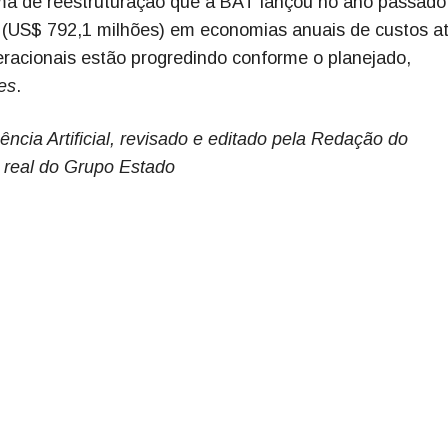
a de reestruturação que a BAT lançou no ano passado
as (US$ 792,1 milhões) em economias anuais de custos a
racionais estão progredindo conforme o planejado,
es
.
ência Artificial, revisado e editado pela Redação do
 real do Grupo Estado