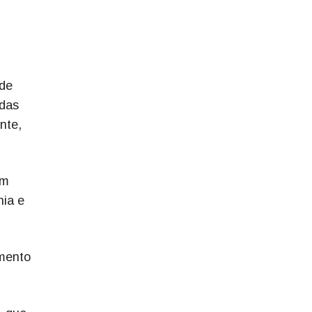
 de
idas
nte,
em
nia e
amento