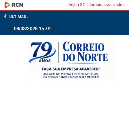
Bolsas
Adjori SC
|
Jornais associados
da
ULTIMAS :
Europa
08/08/2026 15:01
fecham
na
maioria
em
queda
com
cautela