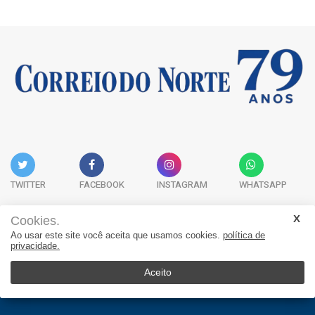
TWITTER
FACEBOOK
INSTAGRAM
WHATSAPP
Cookies.
Ao usar este site você aceita que usamos cookies.
política de
Acervo Digital
Fale Conosco
Quem Somos
privacidade.
JORNAL CORREIO DO NORTE - Whatsapp: 47 9 8865-7880
Aceito
© 2026, Jornal Correio do Norte. Todos os direitos reservados