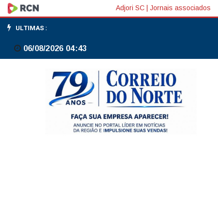
Moretti:
Adjori SC
|
Jornais associados
custo
ULTIMAS :
de
06/08/2026 04:43
Desenrola
Adimplentes
e
Fies
Empreendedor
é
de