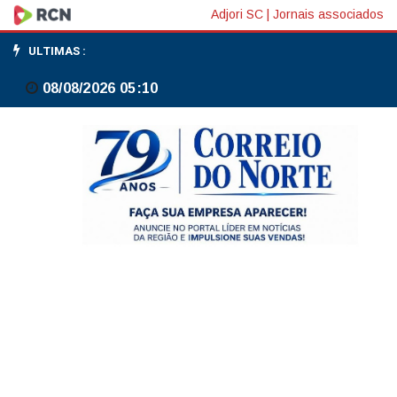
RLA,
Adjori SC
|
Jornais associados
indicador
ULTIMAS :
que
08/08/2026 05:10
limita
despesas
no
Orçamento,
fecha
maio
em