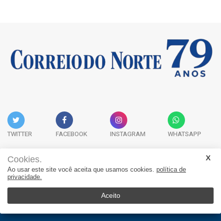
TWITTER
FACEBOOK
INSTAGRAM
WHATSAPP
Cookies.
Ao usar este site você aceita que usamos cookies.
política de
Acervo Digital
Fale Conosco
Quem Somos
privacidade.
JORNAL CORREIO DO NORTE - Whatsapp: 47 9 8865-7880
Aceito
© 2026, Jornal Correio do Norte. Todos os direitos reservados