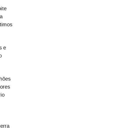
ite
ma
ltimos
s e
o
lhões
tores
io
cerra