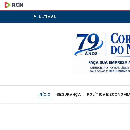
Ministérios
confirmam
ULTIMAS :
lançamento
do
Plano
Safra
2026/27
na
INÍCIO
SEGURANÇA
POLÍTICA E ECONOMI
terça-
feira