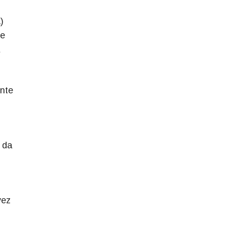
)
de
ente
 da
vez