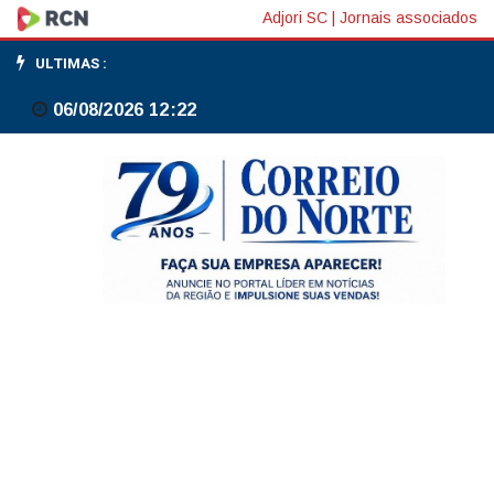
Stablecoins
Adjori SC
|
Jornais associados
concentram
ULTIMAS :
80%
06/08/2026 12:22
de
ativos
cripto
declarados
à
Receita