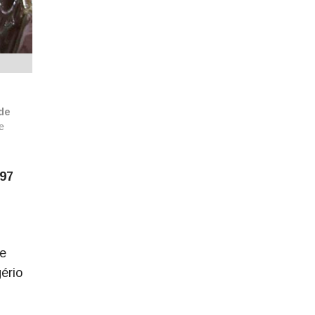
 de
e
,97
 e
ério