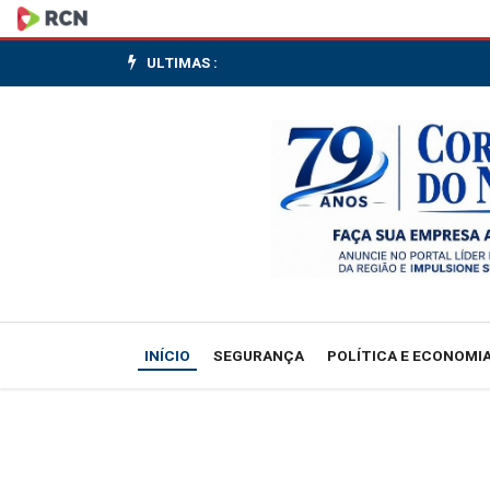
Brasil
acumula
ULTIMAS :
abertura
de
767
mil
novos
postos
INÍCIO
SEGURANÇA
POLÍTICA E ECONOMI
de
trabalho