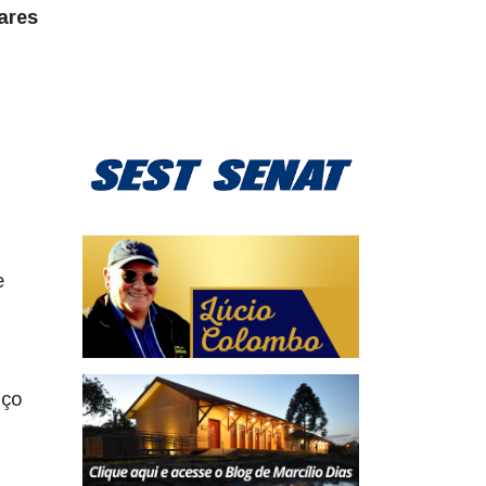
ares
e
iço