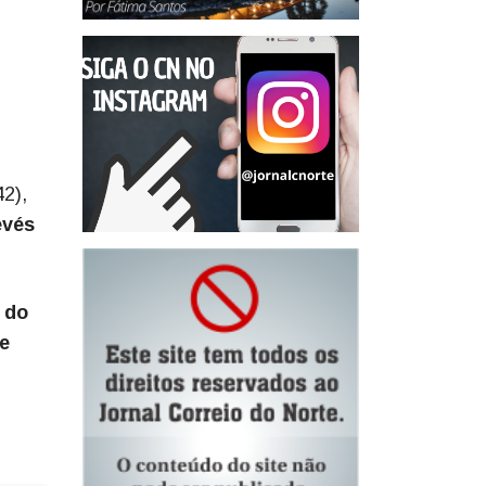
2),
evés
 do
de