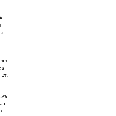
A
r
je
para
da
2,0%
2,5%
 ao
ra