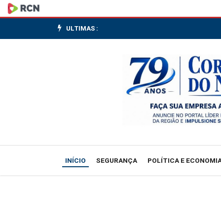
CMN
ajusta
ULTIMAS :
taxa
de
juros
para
agricultura
empresarial
INÍCIO
SEGURANÇA
POLÍTICA E ECONOMI
e
familiar