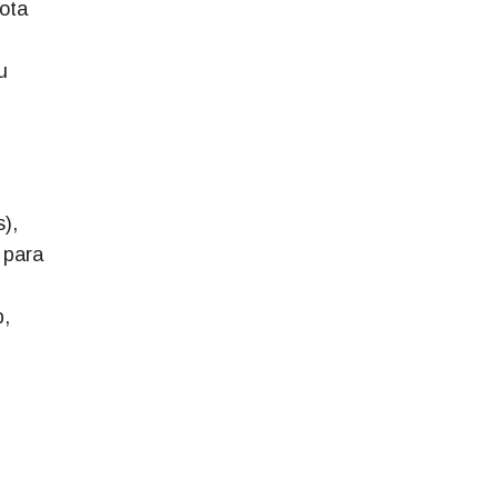
ota
u
),
 para
p,