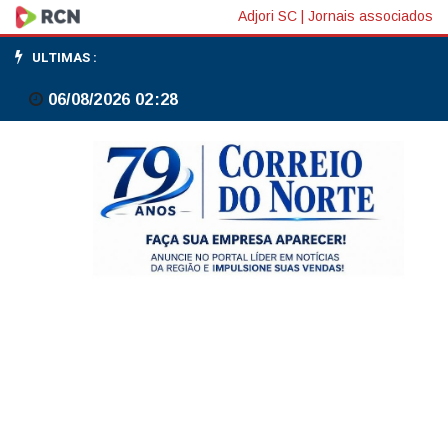
CMN
Adjori SC
|
Jornais associados
define
ULTIMAS :
regras
06/08/2026 02:28
de
capital
de
giro
para
cooperativas
no