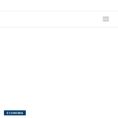
Pronaf
e
Procap-
Agro
ECONOMIA