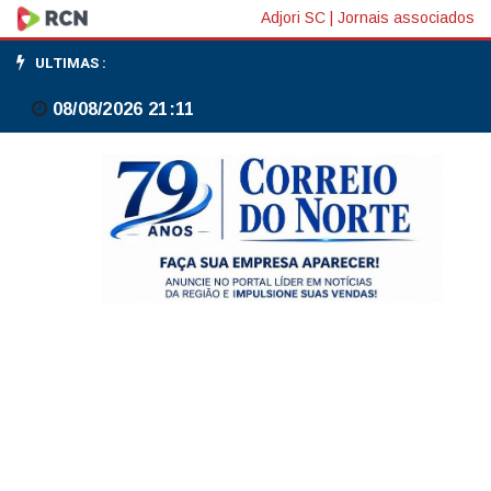
Plano
Adjori SC
|
Jornais associados
Safra
ULTIMAS :
com
08/08/2026 21:11
juros
de
1%
a
6%
exige
esforço