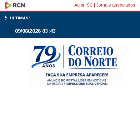
Moretti:
Adjori SC
|
Jornais associados
subvenção
ULTIMAS :
do
09/08/2026 03:43
GLP
e
desoneração
do
QAV
estão
sendo