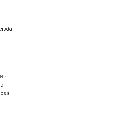
ciada
ANP
 o
 das