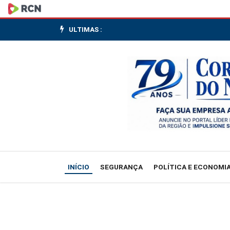
Durigan:
governo
ULTIMAS :
não
admitirá
abusividade
de
agentes
econômicos
INÍCIO
SEGURANÇA
POLÍTICA E ECONOMI
com
retirada