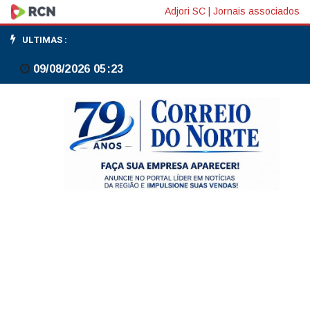
Bolsas
Adjori SC
|
Jornais associados
de
ULTIMAS :
NY
09/08/2026 05:23
fecham
em
alta
com
impulso
de
techs