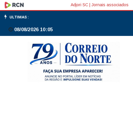
Petróleo
Adjori SC
|
Jornais associados
fecha
ULTIMAS :
dia
08/08/2026 10:05
em
queda
e
tem
pior
trimestre
desde