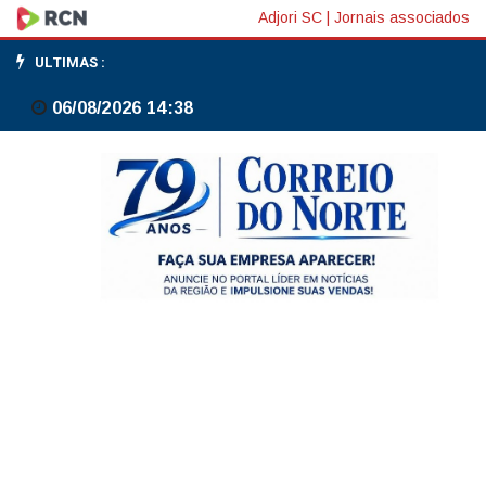
STF
Adjori SC
|
Jornais associados
limita
ULTIMAS :
cobrança
06/08/2026 14:38
de
multa
por
distribuição
de
lucros
a