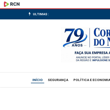
Durigan:
governo
ULTIMAS :
fez
esforço
grande
para
harmonizar
necessidades
INÍCIO
SEGURANÇA
POLÍTICA E ECONOMI
do
agro