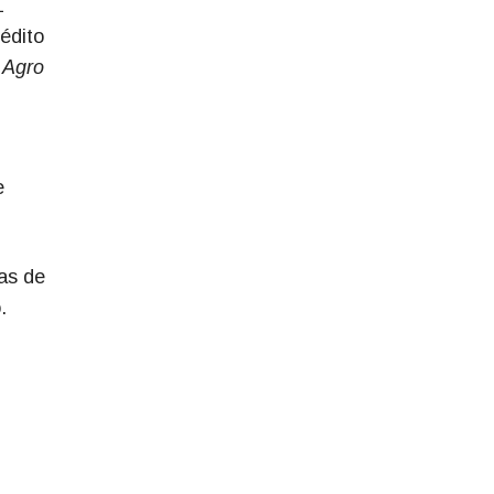
1
édito
 Agro
e
as de
.