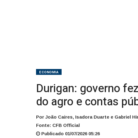
e
contas
públicas
ECONOMIA
Durigan: governo fe
do agro e contas púb
Por João Caires, Isadora Duarte e Gabriel Hi
Fonte: CFB Official
Publicado 01/07/2026 05:26