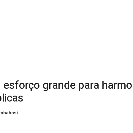
z esforço grande para harmo
licas
rabahasi