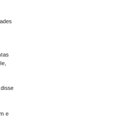
dades
ntas
le,
 disse
em e