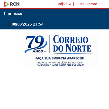
Bolsas
Adjori SC
|
Jornais associados
da
ULTIMAS :
Europa
08/08/2026 23:54
fecham
na
maioria
em
alta
com
tecnologia,