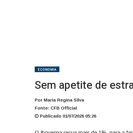
de
queda
ECONOMIA
Sem apetite de estr
Por Maria Regina Silva
Fonte: CFB Official
Publicado 01/07/2026 05:26
O Ibovespa recua mais de 1%, para a faix