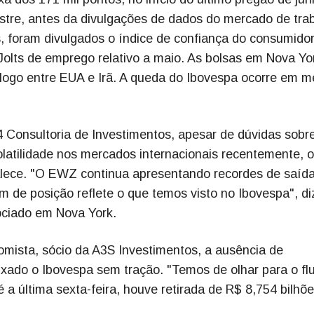
stre, antes da divulgações de dados do mercado de tra
s, foram divulgados o índice de confiança do consumido
Jolts de emprego relativo a maio. As bolsas em Nova Yo
logo entre EUA e Irã. A queda do Ibovespa ocorre em m
 Consultoria de Investimentos, apesar de dúvidas sobr
 volatilidade nos mercados internacionais recentemente, o
alece. "O EWZ continua apresentando recordes de saíd
 de posição reflete o que temos visto no Ibovespa", di
gociado em Nova York.
mista, sócio da A3S Investimentos, a ausência de
ixado o Ibovespa sem tração. "Temos de olhar para o fl
é a última sexta-feira, houve retirada de R$ 8,754 bilhõ