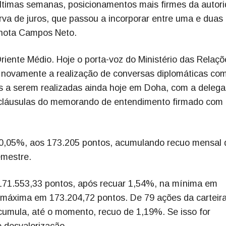
últimas semanas, posicionamentos mais firmes da autor
rva de juros, que passou a incorporar entre uma e duas 
 nota Campos Neto.
 Oriente Médio. Hoje o porta-voz do Ministério das Relaç
u novamente a realização de conversas diplomáticas co
s a serem realizadas ainda hoje em Doha, com a deleg
 cláusulas do memorando de entendimento firmado com
0,05%, aos 173.205 pontos, acumulando recuo mensal 
emestre.
171.553,33 pontos, após recuar 1,54%, na mínima em
a máxima em 173.204,72 pontos. De 79 ações da carteir
acumula, até o momento, recuo de 1,19%. Se isso for
 desvalorização.