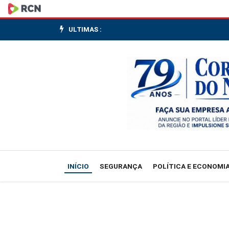
Sem
apetite
ULTIMAS :
de
estrangeiro,
Ibovespa
recua
e
mira
INÍCIO
SEGURANÇA
POLÍTICA E ECONOMI
4º
mês