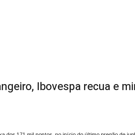
angeiro, Ibovespa recua e m
a dos 171 mil pontos, no início do último pregão de jun