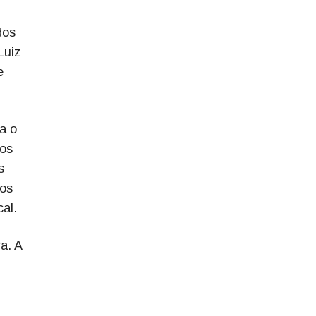
dos
Luiz
e
a o
cos
s
pos
al.
a. A