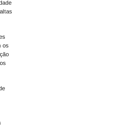
idade
altas
ões
m os
ação
 os
de
a