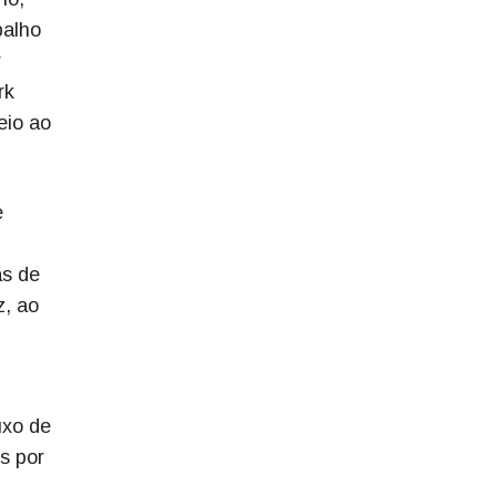
balho
r
rk
eio ao
e
as de
z, ao
uxo de
es por