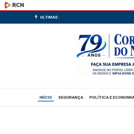
Bolsas
de
ULTIMAS :
NY
abrem
perto
da
estabilidade
em
INÍCIO
SEGURANÇA
POLÍTICA E ECONOMI
meio
a