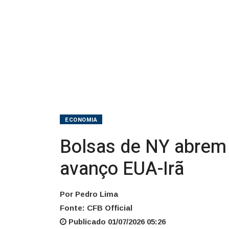
incertezas
de
avanço
EUA-
Irã
ECONOMIA
Bolsas de NY abrem 
avanço EUA-Irã
Por Pedro Lima
Fonte: CFB Official
Publicado 01/07/2026 05:26