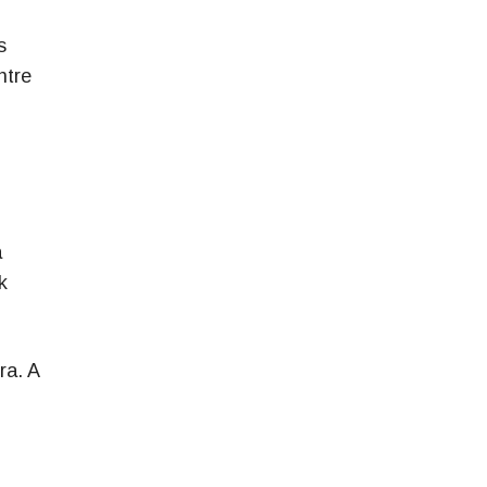
s
ntre
a
k
ra. A