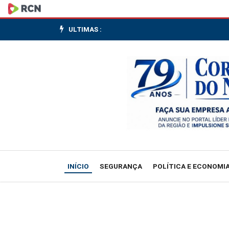
Frente
Parlamentar
ULTIMAS :
da
Agropecuária
não
comparece
ao
lançamento
INÍCIO
SEGURANÇA
POLÍTICA E ECONOMI
de
Plano