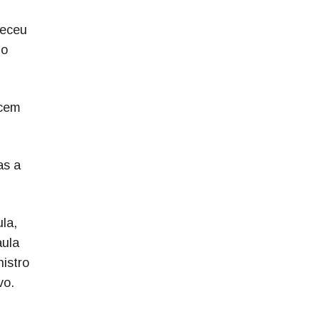
receu
do
ecem
as a
la,
aula
istro
vo.