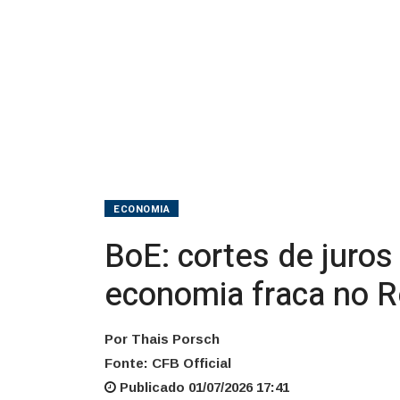
com
economia
fraca
no
Reino
Unido
ECONOMIA
BoE: cortes de juro
economia fraca no R
Por Thais Porsch
Fonte: CFB Official
Publicado 01/07/2026 17:41