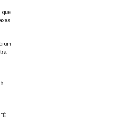
) que
taxas
Fórum
tral
 à
 "É