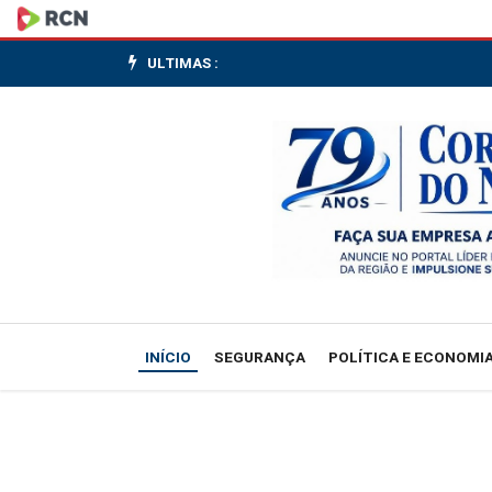
BoE:
cortes
ULTIMAS :
de
juros
estão
fora
de
questão
INÍCIO
SEGURANÇA
POLÍTICA E ECONOMI
no
momento,