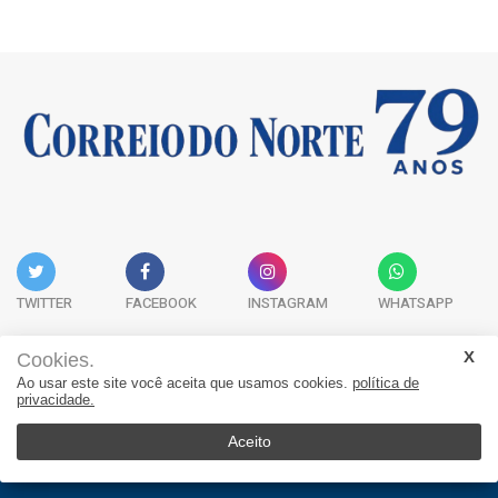
TWITTER
FACEBOOK
INSTAGRAM
WHATSAPP
Cookies.
Ao usar este site você aceita que usamos cookies.
política de
Acervo Digital
Fale Conosco
Quem Somos
privacidade.
JORNAL CORREIO DO NORTE - Whatsapp: 47 9 8865-7880
Aceito
© 2026, Jornal Correio do Norte. Todos os direitos reservados