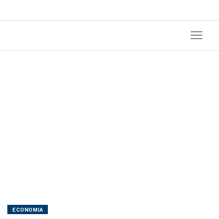
commodities
e
pesquisa
eleitoral
ECONOMIA