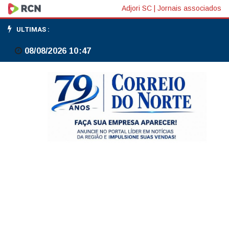
Correção:
Adjori SC
|
Jornais associados
Ibovespa
ULTIMAS :
inicia
08/08/2026 10:47
julho
em
queda,
de
olho
em
NY,