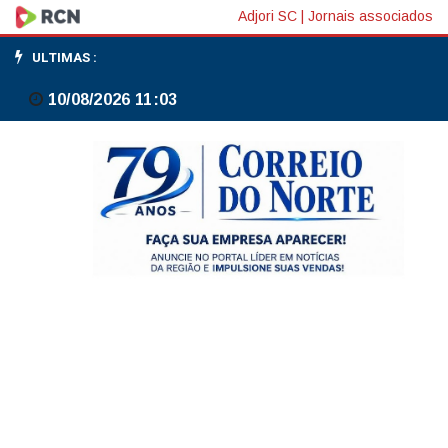
BC/Rocha:
Adjori SC
|
Jornais associados
é
ULTIMAS :
cedo
10/08/2026 11:03
para
falar
de
interrupção
na
tendência
de