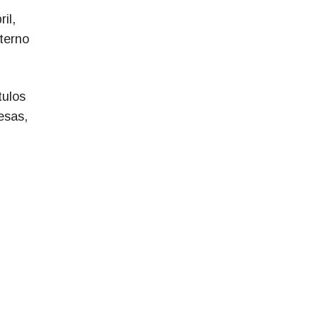
il,
terno
tulos
esas,