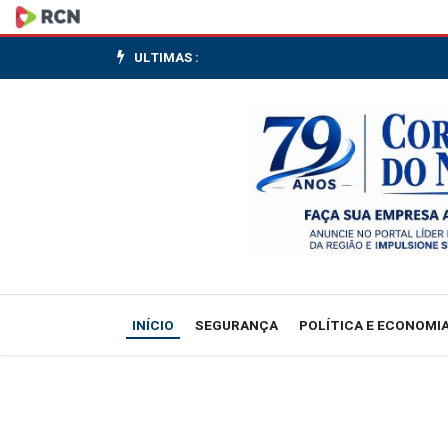
Spread
médio
ULTIMAS :
no
crédito
livre
segue
em
35,8
INÍCIO
SEGURANÇA
POLÍTICA E ECONOMI
pp
de