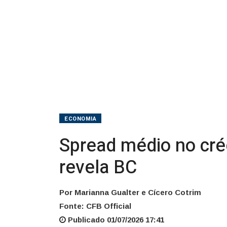
maio
para
abril,
revela
BC
ECONOMIA
Spread médio no créd
revela BC
Por Marianna Gualter e Cícero Cotrim
Fonte: CFB Official
Publicado 01/07/2026 17:41