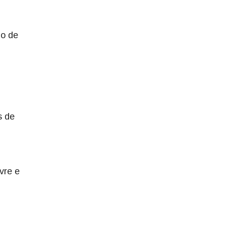
do de
s de
vre e