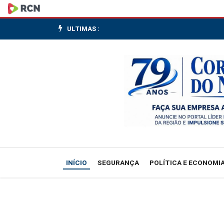
Dólar
amplia
ULTIMAS :
alta
ante
o
real
após
ADP
INÍCIO
SEGURANÇA
POLÍTICA E ECONOMI
acima
do