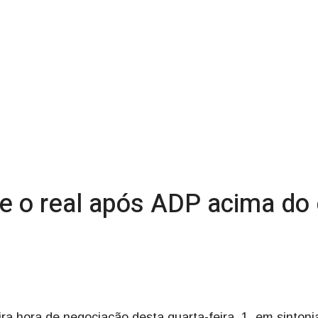
te o real após ADP acima do
ira hora de negociação desta quarta-feira, 1, em sinton