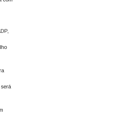
ADP,
lho
ra
 será
um