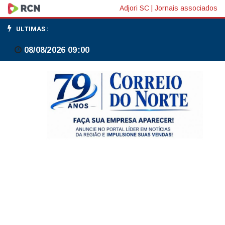
Inadimplência
Adjori SC
|
Jornais associados
média
ULTIMAS :
no
08/08/2026 09:00
crédito
livre
sobe
a
6,2%
em
maio,