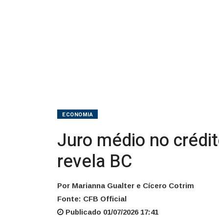
de
49,4%
em
abril,
revela
BC
ECONOMIA
Juro médio no crédit
revela BC
Por Marianna Gualter e Cícero Cotrim
Fonte: CFB Official
Publicado 01/07/2026 17:41