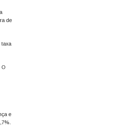
a
ra de
 taxa
. O
nça e
1,7%.