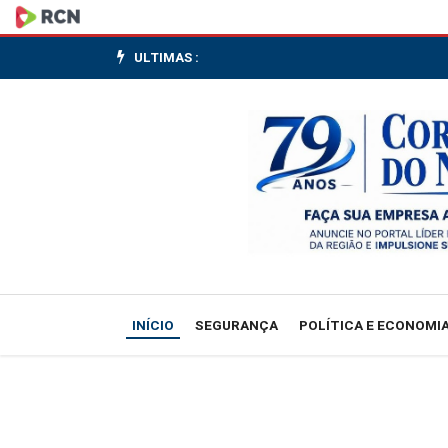
Juro
médio
ULTIMAS :
no
crédito
livre
sobe
a
49,5%
INÍCIO
SEGURANÇA
POLÍTICA E ECONOMI
em
maio,