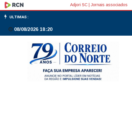
FGV:
Adjori SC
|
Jornais associados
Confiança
ULTIMAS :
Empresarial
08/08/2026 18:20
sobe
1,1
ponto
em
junho,
para
92,7