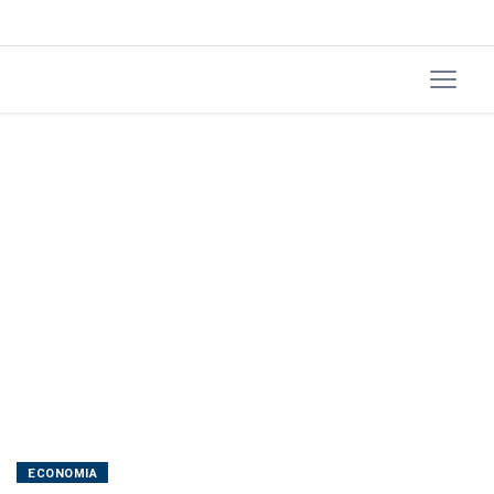
pontos;
maior
nível
desde
maio/25
ECONOMIA