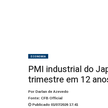
e
tem
melhor
trimestre
em
12
ECONOMIA
anos
PMI industrial do J
trimestre em 12 ano
Por Darlan de Azevedo
Fonte: CFB Official
Publicado 01/07/2026 17:41