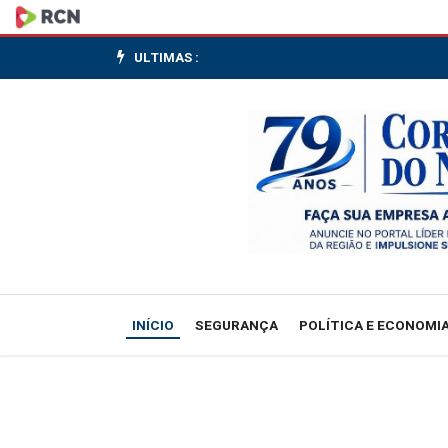
PMI
industrial
ULTIMAS :
do
Japão
sobe
a
54,8
pontos
INÍCIO
SEGURANÇA
POLÍTICA E ECONOMI
em
junho