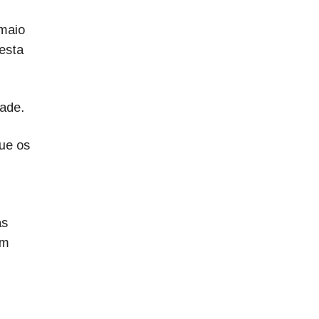
 maio
esta
dade.
ue os
as
em