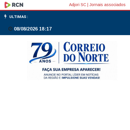
Anthropic
Adjori SC
|
Jornais associados
anuncia
ULTIMAS :
disponibilidade
08/08/2026 18:17
global
de
novo
modelo
de
inteligência
artificial