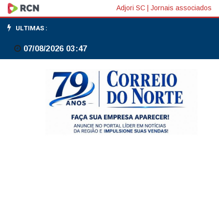
CPI
Adjori SC
|
Jornais associados
anual
ULTIMAS :
da
07/08/2026 03:47
zona
do
euro
desacelera
a
2,8%
em