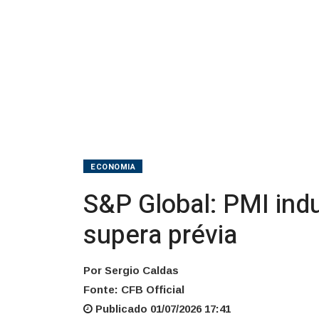
junho
e
supera
prévia
ECONOMIA
S&P Global: PMI ind
supera prévia
Por Sergio Caldas
Fonte: CFB Official
Publicado 01/07/2026 17:41