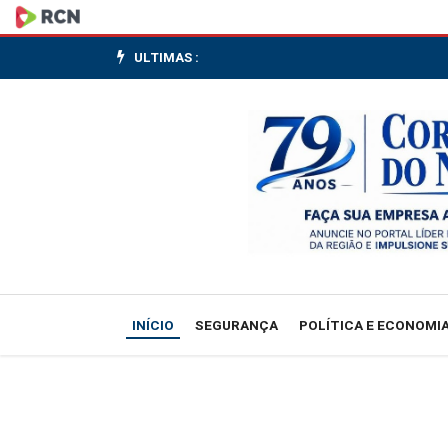
S&P
Global:
ULTIMAS :
PMI
industrial
da
Alemanha
avança
a
INÍCIO
SEGURANÇA
POLÍTICA E ECONOMI
50,3
em