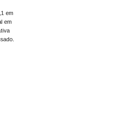
0,1 em
al em
tiva
ssado.