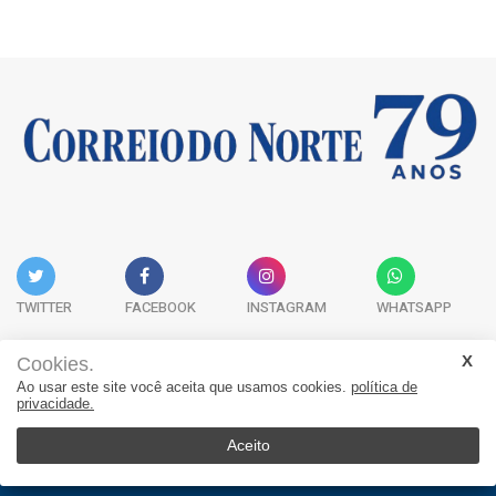
TWITTER
FACEBOOK
INSTAGRAM
WHATSAPP
Cookies.
Ao usar este site você aceita que usamos cookies.
política de
Acervo Digital
Fale Conosco
Quem Somos
privacidade.
JORNAL CORREIO DO NORTE - Whatsapp: 47 9 8865-7880
Aceito
© 2026, Jornal Correio do Norte. Todos os direitos reservados