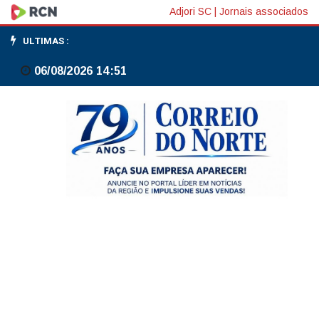
PMI
Adjori SC
|
Jornais associados
industrial
ULTIMAS :
da
06/08/2026 14:51
zona
do
euro
cai
a
51,4
em