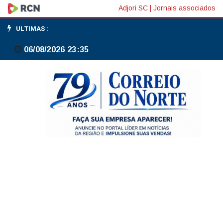
Estudo
Adjori SC
|
Jornais associados
do
ULTIMAS :
BNDES
06/08/2026 23:35
mapeia
187
projetos
para
melhorar
o
transporte