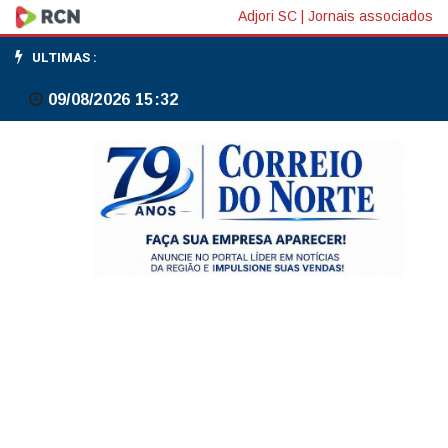
Dólar
Adjori SC
|
Jornais associados
supera
ULTIMAS :
R$
09/08/2026 15:32
5,20,
e
bolsa
cai
com
expectativa
por