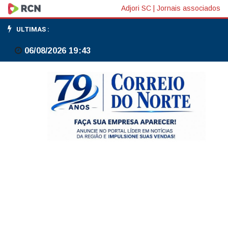
CMSE:
Adjori SC
|
Jornais associados
Utilização
ULTIMAS :
adicional
06/08/2026 19:43
de
térmicas
poderá
ser
verificada
com
condições