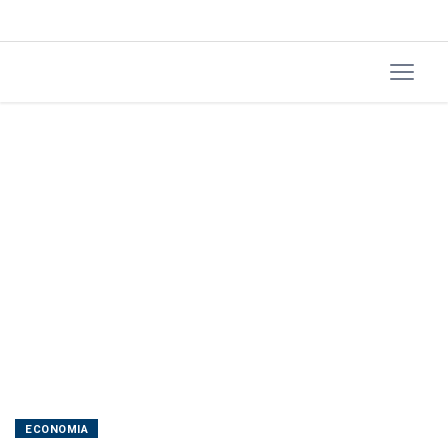
climáticas
adversas
ECONOMIA