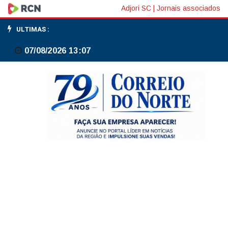
Ibovespa
Adjori SC
|
Jornais associados
tem
ULTIMAS :
leve
07/08/2026 13:07
queda
no
1º
pregão
do
semestre
e