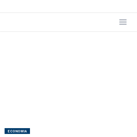
mercado
aguarda
payroll
ECONOMIA