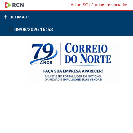
Brasil
Adjori SC
|
Jornais associados
não
ULTIMAS :
vai
09/08/2026 15:53
abandonar
a
mesa,
diz
ministro
sobre
taxação