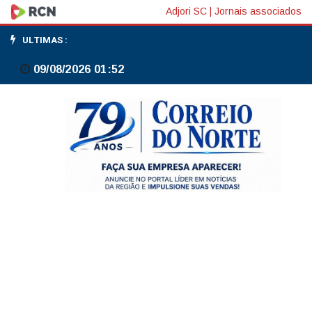
Brasil
Adjori SC
|
Jornais associados
ratifica
ULTIMAS :
acordos
09/08/2026 01:52
do
Mercosul
com
EFTA
e
Singapura