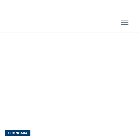
desafios
persistem
ECONOMIA