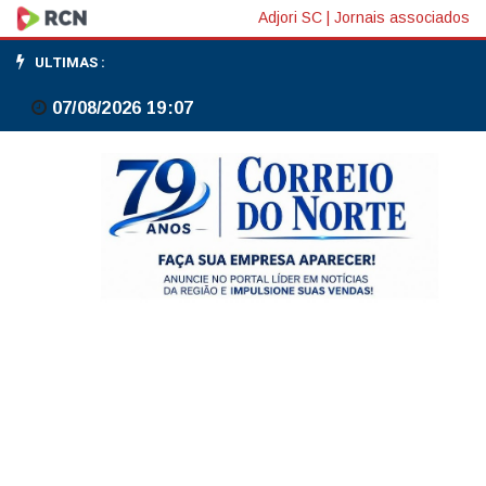
Brasil
Adjori SC
|
Jornais associados
completa
ULTIMAS :
1
07/08/2026 19:07
ano
fora
do
Mapa
da
Fome,
mas