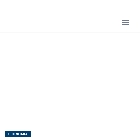
para
acelerar
adoção
de
IA
ECONOMIA