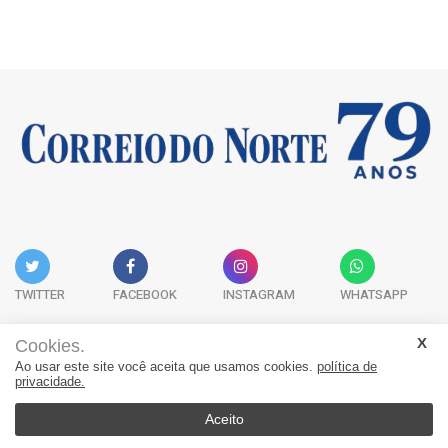
TWITTER
FACEBOOK
INSTAGRAM
WHATSAPP
Cookies.
Ao usar este site você aceita que usamos cookies.
política de
Acervo Digital
Fale Conosco
Quem Somos
privacidade.
JORNAL CORREIO DO NORTE - Whatsapp: 47 9 8865-7880
Aceito
© 2026, Jornal Correio do Norte. Todos os direitos reservados