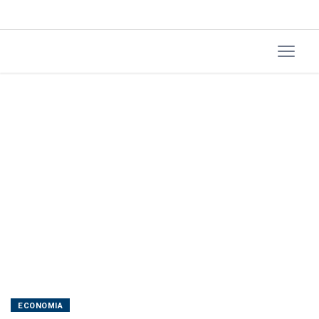
de
eletricidade,
diz
Trump
ECONOMIA