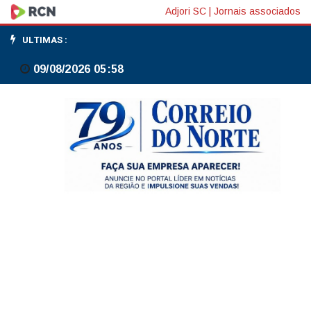
EUA
Adjori SC
|
Jornais associados
lideram
ULTIMAS :
corrida
09/08/2026 05:58
de
IA
e
país
precisa
duplicar
produção