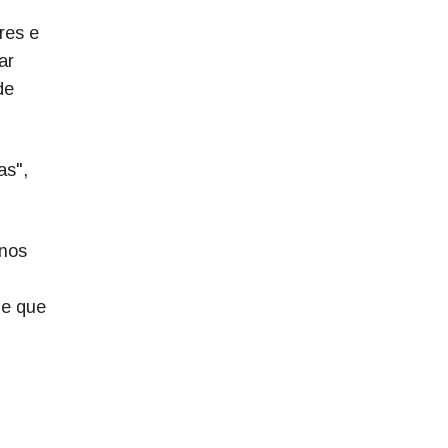
res e
ar
de
as",
 nos
 e que