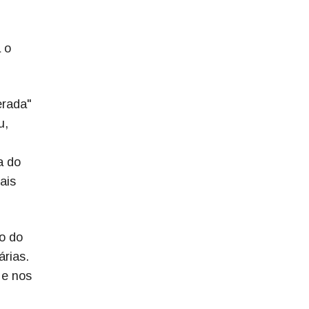
 o
erada"
u,
a do
ais
to do
árias.
 e nos