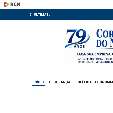
Reino
Unido:
ULTIMAS :
Burnham
afirma
ainda
não
ter
escolhido
INÍCIO
SEGURANÇA
POLÍTICA E ECONOMI
ministro
das