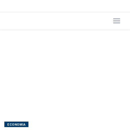
6X1
seja
aprovada,
aponta
CNI
ECONOMIA