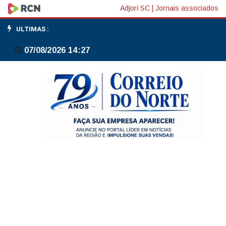
Metade
Adjori SC
|
Jornais associados
das
ULTIMAS :
empresas
07/08/2026 14:27
deve
mudar
seus
investimentos
caso
redução
da