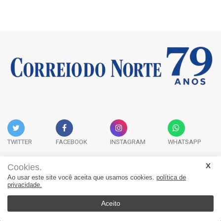
TWITTER
FACEBOOK
INSTAGRAM
WHATSAPP
Cookies.
Ao usar este site você aceita que usamos cookies.
política de
Acervo Digital
Fale Conosco
Quem Somos
privacidade.
JORNAL CORREIO DO NORTE - Whatsapp: 47 9 8865-7880
Aceito
© 2026, Jornal Correio do Norte. Todos os direitos reservados