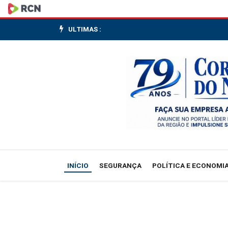
Ibovespa
sobe
ULTIMAS :
com
payroll
fraco,
mas
piora
em
INÍCIO
SEGURANÇA
POLÍTICA E ECONOMI
NY
e